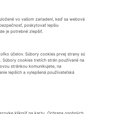
ú uložené vo vašom zariadení, keď sa webová
bezpečnosť, poskytovať lepšiu
e je potrebné zlepšiť.
koľko účelov. Súbory cookies prvej strany sú
 Súbory cookies tretích strán používané na
bovou stránkou komunikujete, na
anie lepších a vylepšená používateľská
brazovke kliknúť na kartu „Ochrana osobných