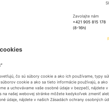
S
Zavolajte nám
+421 905 815 178
(8-16h)
 cookies
s“
etľujú, čo sú súbory cookie a ako ich používame, typy súb
borov cookie a ako sa tieto informácie používajú, a ako 
ame a uchovávame vaše osobné údaje v bezpečí, nájdete v
s na našej webovej stránke môžete kedykoľvek zmeniť aleb
é údaje, nájdete v našich Zásadách ochrany osobných údaj