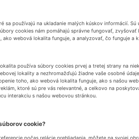
ré sa používajú na ukladanie malých kúskov informácií. S
 súbory cookies nám pomáhajú správne fungovať, zvyšovať 
ako webová lokalita funguje, a analyzovať, čo funguje a kd
okalita používa súbory cookies prvej a tretej strany na nie
bovej lokality a nezhromažďujú žiadne vaše osobné údaje.
hopenie toho, ako webová lokalita funguje, ako s našou we
eklám, ktoré sú pre vás relevantné, a celkovo na poskytov
cu interakciu s našou webovou stránkou.
súborov cookie?
referencie počas relácie prehliadania, môžete na svojej o